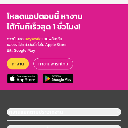
โหลดแอปตอนนี้ หางาน
ได้ทันทีเร็วสุด 1 ชั่วโมง!
ดาวน์โหลด
Daywork
แอปพลิเคชัน
ของเราได้แล้ววันนี้ ทั้งใน Apple Store
และ Google Play
หางาน
หางานพาร์ทไทม์
หางานแยกตามประเภทงาน