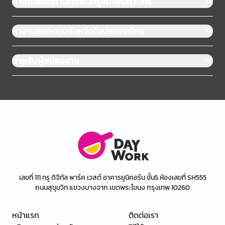
หางานแยกตามเขตในกรุงเทพมหานคร
หางานแยกตามจังหวัดในประเทศไทย
สำหรับผู้สมัครงาน
เลขที่ 111 ทรู ดิจิทัล พาร์ค เวสต์ อาคารยูนิคอร์น ชั้น5 ห้องเลขที่ SH555
ถนนสุขุมวิท แขวงบางจาก เขตพระโขนง กรุงเทพ 10260
หน้าแรก
ติดต่อเรา