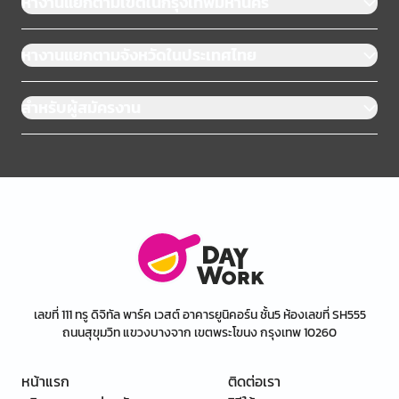
หางานแยกตามเขตในกรุงเทพมหานคร
หางานแยกตามจังหวัดในประเทศไทย
สำหรับผู้สมัครงาน
เลขที่ 111 ทรู ดิจิทัล พาร์ค เวสต์ อาคารยูนิคอร์น ชั้น5 ห้องเลขที่ SH555
ถนนสุขุมวิท แขวงบางจาก เขตพระโขนง กรุงเทพ 10260
หน้าแรก
ติดต่อเรา