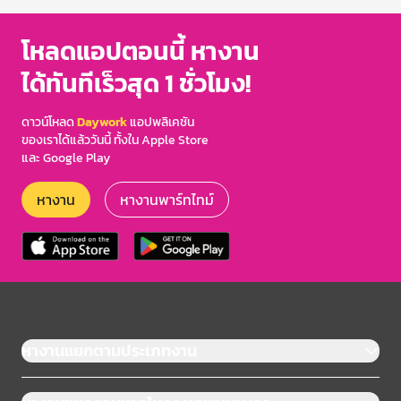
โหลดแอปตอนนี้ หางาน
ได้ทันทีเร็วสุด 1 ชั่วโมง!
ดาวน์โหลด
Daywork
แอปพลิเคชัน
ของเราได้แล้ววันนี้ ทั้งใน Apple Store
และ Google Play
หางาน
หางานพาร์ทไทม์
หางานแยกตามประเภทงาน