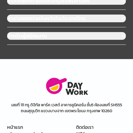
หางานแยกตามเขตในกรุงเทพมหานคร
หางานแยกตามจังหวัดในประเทศไทย
สำหรับผู้สมัครงาน
เลขที่ 111 ทรู ดิจิทัล พาร์ค เวสต์ อาคารยูนิคอร์น ชั้น5 ห้องเลขที่ SH555
ถนนสุขุมวิท แขวงบางจาก เขตพระโขนง กรุงเทพ 10260
หน้าแรก
ติดต่อเรา