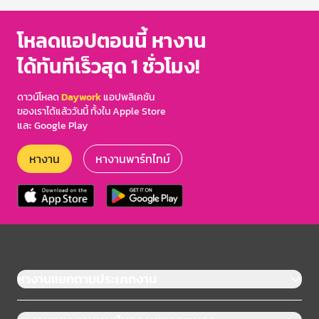
โหลดแอปตอนนี้ หางาน
ได้ทันทีเร็วสุด 1 ชั่วโมง!
ดาวน์โหลด
Daywork
แอปพลิเคชัน
ของเราได้แล้ววันนี้ ทั้งใน Apple Store
และ Google Play
หางาน
หางานพาร์ทไทม์
หางานแยกตามประเภทงาน