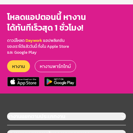
โหลดแอปตอนนี้ หางาน
ได้ทันทีเร็วสุด 1 ชั่วโมง!
ดาวน์โหลด
Daywork
แอปพลิเคชัน
ของเราได้แล้ววันนี้ ทั้งใน Apple Store
และ Google Play
หางาน
หางานพาร์ทไทม์
หางานแยกตามประเภทงาน