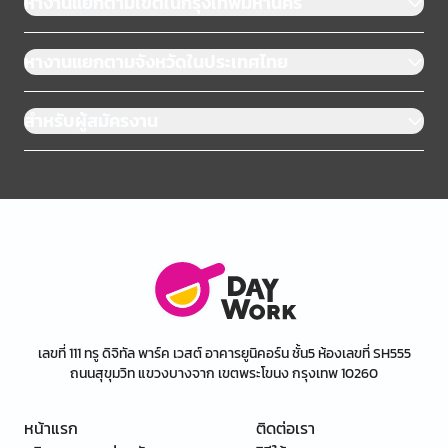
หางานแยกตามเขตในกรุงเทพมหานคร
หางานแยกตามจังหวัดในประเทศไทย
สำหรับผู้สมัครงาน
เลขที่ 111 ทรู ดิจิทัล พาร์ค เวสต์ อาคารยูนิคอร์น ชั้น5 ห้องเลขที่ SH555
ถนนสุขุมวิท แขวงบางจาก เขตพระโขนง กรุงเทพ 10260
หน้าแรก
ติดต่อเรา