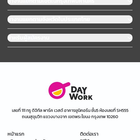
หางานแยกตามเขตในกรุงเทพมหานคร
หางานแยกตามจังหวัดในประเทศไทย
สำหรับผู้สมัครงาน
เลขที่ 111 ทรู ดิจิทัล พาร์ค เวสต์ อาคารยูนิคอร์น ชั้น5 ห้องเลขที่ SH555
ถนนสุขุมวิท แขวงบางจาก เขตพระโขนง กรุงเทพ 10260
หน้าแรก
ติดต่อเรา