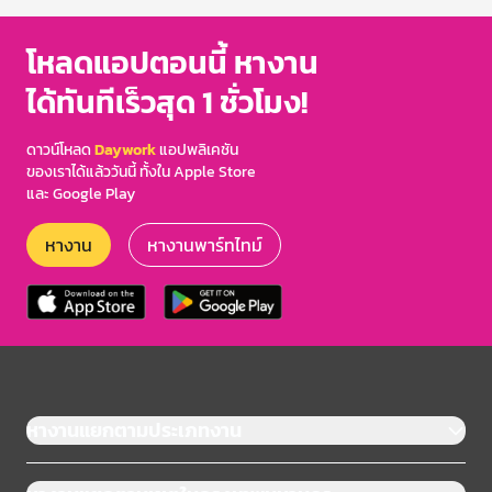
โหลดแอปตอนนี้ หางาน
ได้ทันทีเร็วสุด 1 ชั่วโมง!
ดาวน์โหลด
Daywork
แอปพลิเคชัน
ของเราได้แล้ววันนี้ ทั้งใน Apple Store
และ Google Play
หางาน
หางานพาร์ทไทม์
หางานแยกตามประเภทงาน