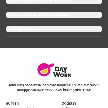
หางานแยกตามเขตในกรุงเทพมหานคร
หางานแยกตามจังหวัดในประเทศไทย
สำหรับผู้สมัครงาน
เลขที่ 111 ทรู ดิจิทัล พาร์ค เวสต์ อาคารยูนิคอร์น ชั้น5 ห้องเลขที่ SH555
ถนนสุขุมวิท แขวงบางจาก เขตพระโขนง กรุงเทพ 10260
หน้าแรก
ติดต่อเรา