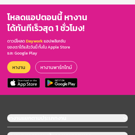
โหลดแอปตอนนี้ หางาน
ได้ทันทีเร็วสุด 1 ชั่วโมง!
ดาวน์โหลด
Daywork
แอปพลิเคชัน
ของเราได้แล้ววันนี้ ทั้งใน Apple Store
และ Google Play
หางาน
หางานพาร์ทไทม์
หางานแยกตามประเภทงาน