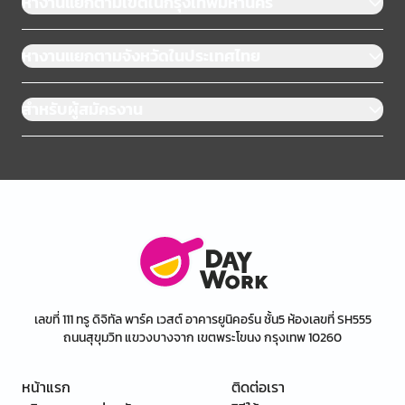
หางานแยกตามเขตในกรุงเทพมหานคร
หางานแยกตามจังหวัดในประเทศไทย
สำหรับผู้สมัครงาน
เลขที่ 111 ทรู ดิจิทัล พาร์ค เวสต์ อาคารยูนิคอร์น ชั้น5 ห้องเลขที่ SH555
ถนนสุขุมวิท แขวงบางจาก เขตพระโขนง กรุงเทพ 10260
หน้าแรก
ติดต่อเรา