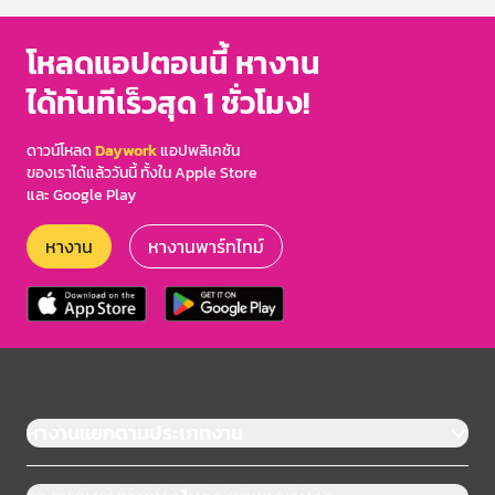
โหลดแอปตอนนี้ หางาน
ได้ทันทีเร็วสุด 1 ชั่วโมง!
ดาวน์โหลด
Daywork
แอปพลิเคชัน
ของเราได้แล้ววันนี้ ทั้งใน Apple Store
และ Google Play
หางาน
หางานพาร์ทไทม์
หางานแยกตามประเภทงาน