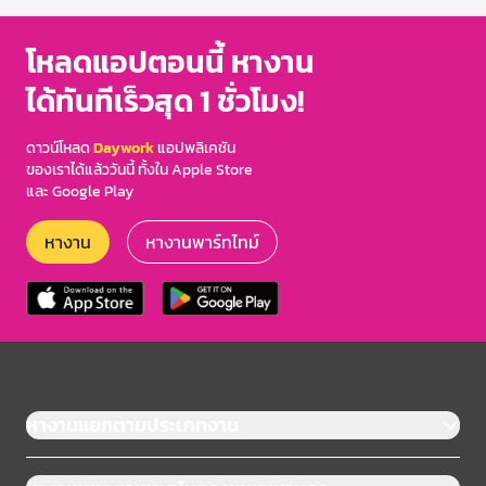
โหลดแอปตอนนี้ หางาน
ได้ทันทีเร็วสุด 1 ชั่วโมง!
ดาวน์โหลด
Daywork
แอปพลิเคชัน
ของเราได้แล้ววันนี้ ทั้งใน Apple Store
และ Google Play
หางาน
หางานพาร์ทไทม์
หางานแยกตามประเภทงาน