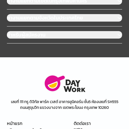
หางานแยกตามเขตในกรุงเทพมหานคร
หางานแยกตามจังหวัดในประเทศไทย
สำหรับผู้สมัครงาน
เลขที่ 111 ทรู ดิจิทัล พาร์ค เวสต์ อาคารยูนิคอร์น ชั้น5 ห้องเลขที่ SH555
ถนนสุขุมวิท แขวงบางจาก เขตพระโขนง กรุงเทพ 10260
หน้าแรก
ติดต่อเรา