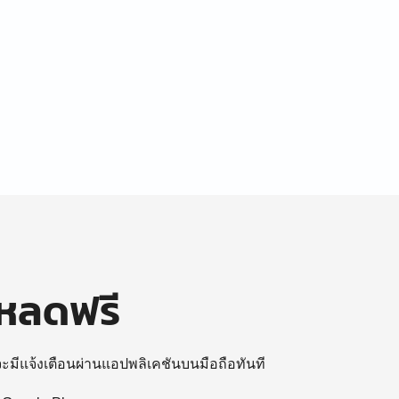
โหลดฟรี
 จะมีแจ้งเตือนผ่านแอปพลิเคชันบนมือถือทันที