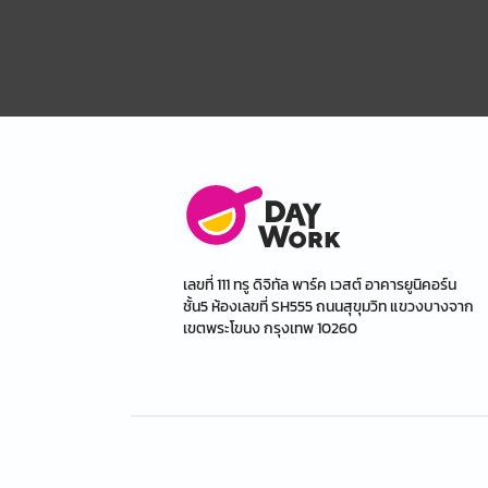
เลขที่ 111 ทรู ดิจิทัล พาร์ค เวสต์ อาคารยูนิคอร์น
ชั้น5 ห้องเลขที่ SH555 ถนนสุขุมวิท แขวงบางจาก
เขตพระโขนง กรุงเทพ 10260