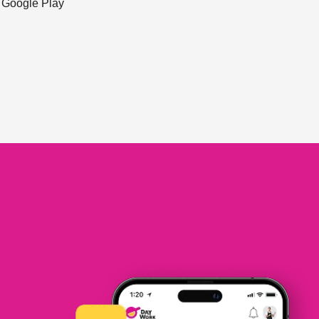
ะ Google Play