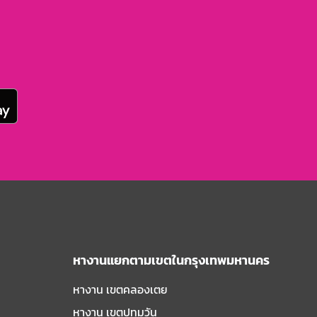
หางานแยกตามเขตในกรุงเทพมหานคร
หางาน เขตคลองเตย
หางาน เขตปทุมวัน