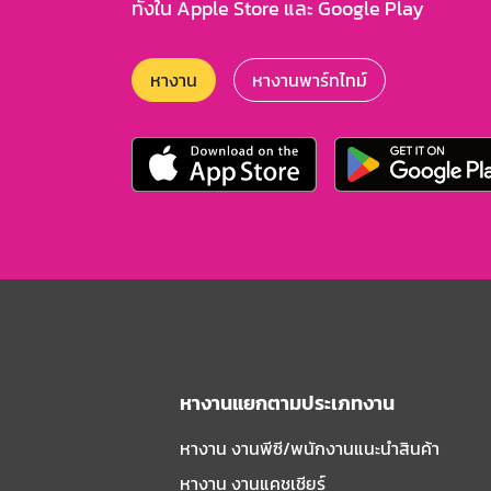
ทั้งใน Apple Store และ Google Play
หางาน
หางานพาร์ทไทม์
หางานแยกตามประเภทงาน
หางาน งานพีซี/พนักงานแนะนําสินค้า
หางาน งานแคชเชียร์