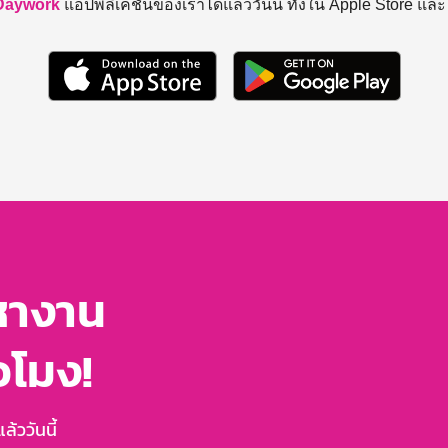
Daywork
แอปพลิเคชันของเราได้แล้ววันนี้ ทั้งใน Apple Store แล
หางาน
่วโมง!
้ววันนี้