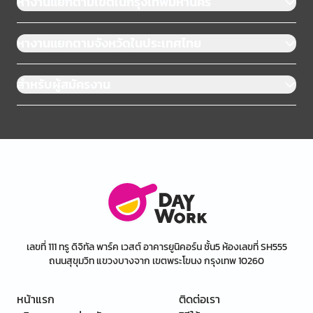
หางานแยกตามเขตในกรุงเทพมหานคร
หางานแยกตามจังหวัดในประเทศไทย
สำหรับผู้สมัครงาน
เลขที่ 111 ทรู ดิจิทัล พาร์ค เวสต์ อาคารยูนิคอร์น ชั้น5 ห้องเลขที่ SH555
ถนนสุขุมวิท แขวงบางจาก เขตพระโขนง กรุงเทพ 10260
หน้าแรก
ติดต่อเรา