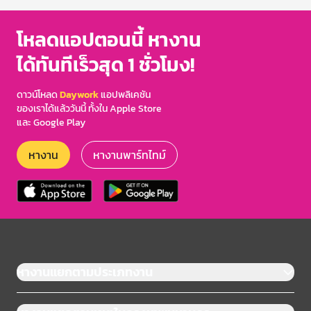
โหลดแอปตอนนี้ หางาน
ได้ทันทีเร็วสุด 1 ชั่วโมง!
ดาวน์โหลด
Daywork
แอปพลิเคชัน
ของเราได้แล้ววันนี้ ทั้งใน Apple Store
และ Google Play
หางาน
หางานพาร์ทไทม์
หางานแยกตามประเภทงาน