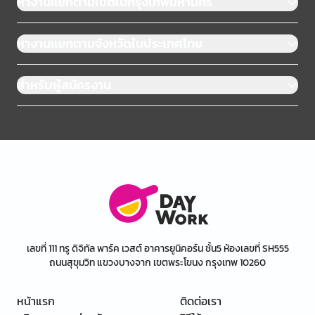
หางานแยกตามเขตในกรุงเทพมหานคร
หางานแยกตามจังหวัดในประเทศไทย
สำหรับผู้สมัครงาน
เลขที่ 111 ทรู ดิจิทัล พาร์ค เวสต์ อาคารยูนิคอร์น ชั้น5 ห้องเลขที่ SH555
ถนนสุขุมวิท แขวงบางจาก เขตพระโขนง กรุงเทพ 10260
หน้าแรก
ติดต่อเรา