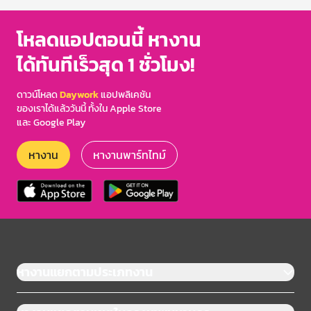
โหลดแอปตอนนี้ หางาน
ได้ทันทีเร็วสุด 1 ชั่วโมง!
ดาวน์โหลด
Daywork
แอปพลิเคชัน
ของเราได้แล้ววันนี้ ทั้งใน Apple Store
และ Google Play
หางาน
หางานพาร์ทไทม์
หางานแยกตามประเภทงาน