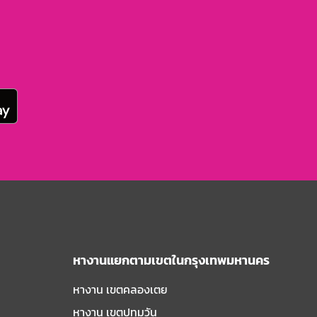
หางานแยกตามเขตในกรุงเทพมหานคร
หางาน เขตคลองเตย
หางาน เขตปทุมวัน