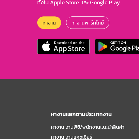
ทั้งใน Apple Store และ Google Play
หางาน
หางานพาร์ทไทม์
หางานแยกตามประเภทงาน
หางาน งานพีซี/พนักงานแนะนําสินค้า
หางาน งานแคชเชียร์