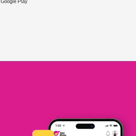
ะ Google Play