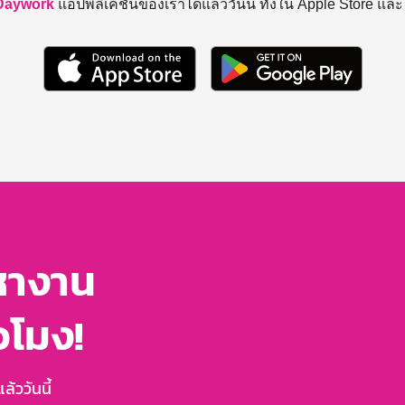
Daywork
แอปพลิเคชันของเราได้แล้ววันนี้ ทั้งใน Apple Store แล
หางาน
่วโมง!
้ววันนี้