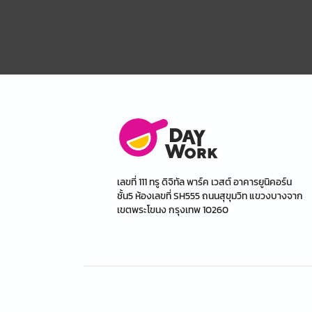
เลขที่ 111 ทรู ดิจิทัล พาร์ค เวสต์ อาคารยูนิคอร์น
ชั้น5 ห้องเลขที่ SH555 ถนนสุขุมวิท แขวงบางจาก
เขตพระโขนง กรุงเทพ 10260