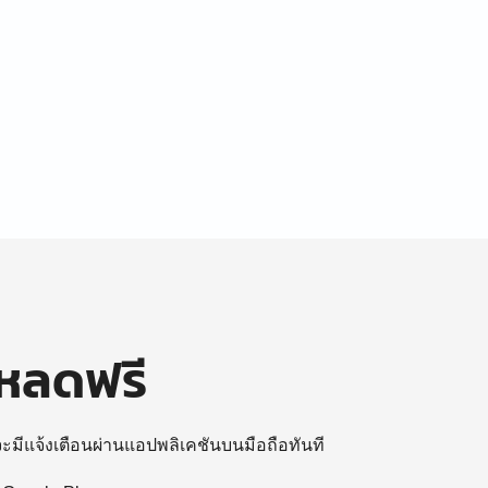
โหลดฟรี
 จะมีแจ้งเตือนผ่านแอปพลิเคชันบนมือถือทันที