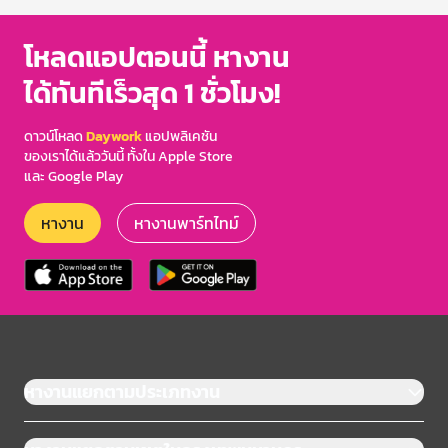
โหลดแอปตอนนี้ หางาน
ได้ทันทีเร็วสุด 1 ชั่วโมง!
ดาวน์โหลด
Daywork
แอปพลิเคชัน
ของเราได้แล้ววันนี้ ทั้งใน Apple Store
และ Google Play
หางาน
หางานพาร์ทไทม์
หางานแยกตามประเภทงาน