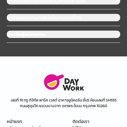
หางานแยกตามเขตในกรุงเทพมหานคร
หางานแยกตามจังหวัดในประเทศไทย
สำหรับผู้สมัครงาน
เลขที่ 111 ทรู ดิจิทัล พาร์ค เวสต์ อาคารยูนิคอร์น ชั้น5 ห้องเลขที่ SH555
ถนนสุขุมวิท แขวงบางจาก เขตพระโขนง กรุงเทพ 10260
หน้าแรก
ติดต่อเรา