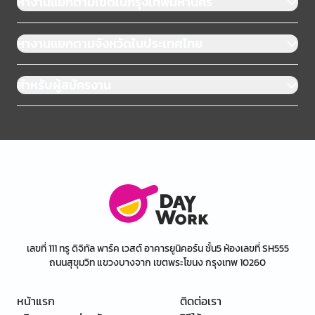
หางานแยกตามเขตในกรุงเทพมหานคร
หางานแยกตามจังหวัดในประเทศไทย
สำหรับผู้สมัครงาน
เลขที่ 111 ทรู ดิจิทัล พาร์ค เวสต์ อาคารยูนิคอร์น ชั้น5 ห้องเลขที่ SH555
ถนนสุขุมวิท แขวงบางจาก เขตพระโขนง กรุงเทพ 10260
หน้าแรก
ติดต่อเรา