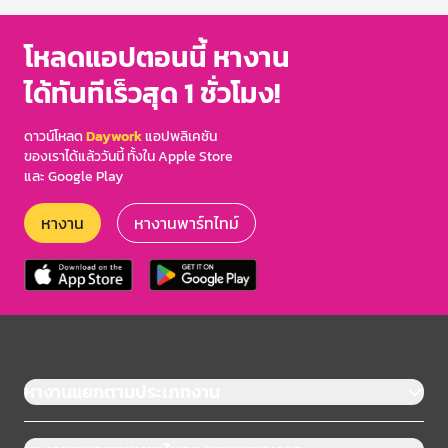
โหลดแอปตอนนี้ หางาน
ได้ทันทีเร็วสุด 1 ชั่วโมง!
ดาวน์โหลด
Daywork
แอปพลิเคชัน
ของเราได้แล้ววันนี้ ทั้งใน Apple Store
และ Google Play
หางาน
หางานพาร์ทไทม์
หางานแยกตามประเภทงาน