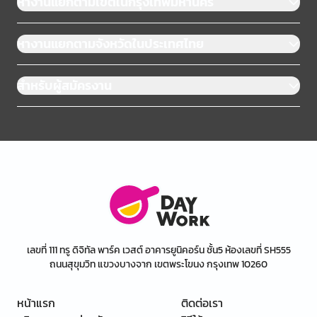
หางานแยกตามเขตในกรุงเทพมหานคร
หางานแยกตามจังหวัดในประเทศไทย
สำหรับผู้สมัครงาน
เลขที่ 111 ทรู ดิจิทัล พาร์ค เวสต์ อาคารยูนิคอร์น ชั้น5 ห้องเลขที่ SH555
ถนนสุขุมวิท แขวงบางจาก เขตพระโขนง กรุงเทพ 10260
หน้าแรก
ติดต่อเรา