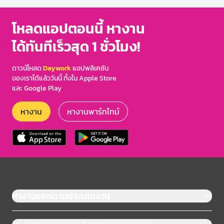
โหลดแอปตอนนี้ หางาน
ได้ทันทีเร็วสุด 1 ชั่วโมง!
ดาวน์โหลด
Daywork
แอปพลิเคชัน
ของเราได้แล้ววันนี้ ทั้งใน Apple Store
และ Google Play
หางาน
หางานพาร์ทไทม์
หางานแยกตามประเภทงาน