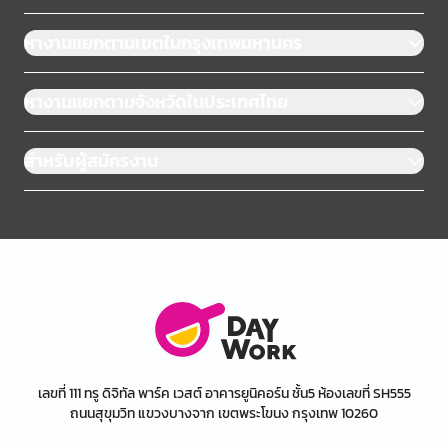
หางานแยกตามเขตในกรุงเทพมหานคร
หางานแยกตามจังหวัดในประเทศไทย
สำหรับผู้สมัครงาน
เลขที่ 111 ทรู ดิจิทัล พาร์ค เวสต์ อาคารยูนิคอร์น ชั้น5 ห้องเลขที่ SH555
ถนนสุขุมวิท แขวงบางจาก เขตพระโขนง กรุงเทพ 10260