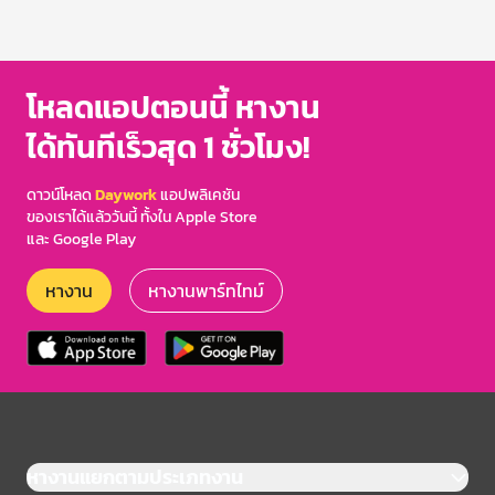
โหลดแอปตอนนี้ หางาน
ได้ทันทีเร็วสุด 1 ชั่วโมง!
ดาวน์โหลด
Daywork
แอปพลิเคชัน
ของเราได้แล้ววันนี้ ทั้งใน Apple Store
และ Google Play
หางาน
หางานพาร์ทไทม์
หางานแยกตามประเภทงาน