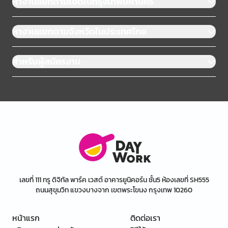
หางานแยกตามเขตในกรุงเทพมหานคร
หางานแยกตามจังหวัดในประเทศไทย
สำหรับผู้สมัครงาน
เลขที่ 111 ทรู ดิจิทัล พาร์ค เวสต์ อาคารยูนิคอร์น ชั้น5 ห้องเลขที่ SH555
ถนนสุขุมวิท แขวงบางจาก เขตพระโขนง กรุงเทพ 10260
หน้าแรก
ติดต่อเรา