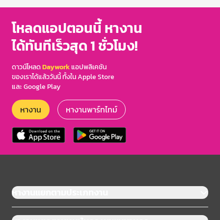
โหลดแอปตอนนี้ หางาน
ได้ทันทีเร็วสุด 1 ชั่วโมง!
ดาวน์โหลด
Daywork
แอปพลิเคชัน
ของเราได้แล้ววันนี้ ทั้งใน Apple Store
และ Google Play
หางาน
หางานพาร์ทไทม์
หางานแยกตามประเภทงาน