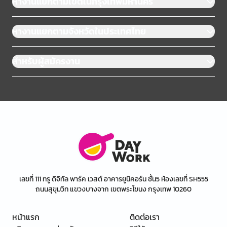
หางานแยกตามเขตในกรุงเทพมหานคร
หางานแยกตามจังหวัดในประเทศไทย
สำหรับผู้สมัครงาน
เลขที่ 111 ทรู ดิจิทัล พาร์ค เวสต์ อาคารยูนิคอร์น ชั้น5 ห้องเลขที่ SH555
ถนนสุขุมวิท แขวงบางจาก เขตพระโขนง กรุงเทพ 10260
หน้าแรก
ติดต่อเรา