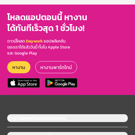
โหลดแอปตอนนี้ หางาน
ได้ทันทีเร็วสุด 1 ชั่วโมง!
ดาวน์โหลด
Daywork
แอปพลิเคชัน
ของเราได้แล้ววันนี้ ทั้งใน Apple Store
และ Google Play
หางาน
หางานพาร์ทไทม์
หางานแยกตามประเภทงาน