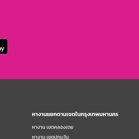
หางานแยกตามเขตในกรุงเทพมหานคร
หางาน เขตคลองเตย
หางาน เขตปทุมวัน