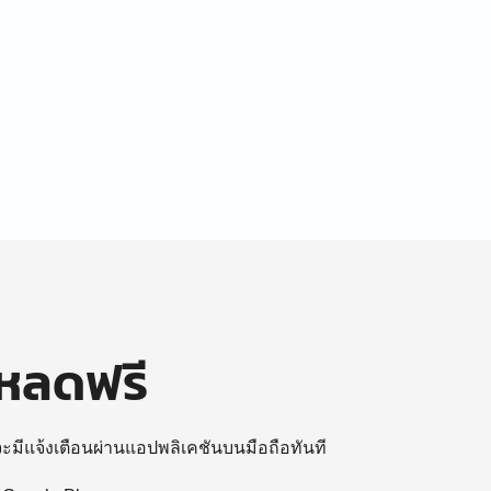
โหลดฟรี
 จะมีแจ้งเตือนผ่านแอปพลิเคชันบนมือถือทันที