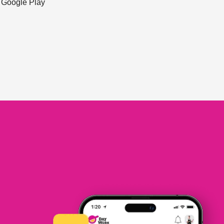
ะ Google Play