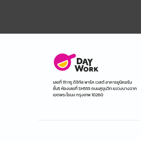
เลขที่ 111 ทรู ดิจิทัล พาร์ค เวสต์ อาคารยูนิคอร์น
ชั้น5 ห้องเลขที่ SH555 ถนนสุขุมวิท แขวงบางจาก
เขตพระโขนง กรุงเทพ 10260