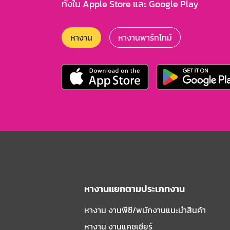
ทั้งใน Apple Store และ Google Play
หางาน
หางานพาร์ทไทม์
หางานแยกตามประเภทงาน
หางาน งานพีซี/พนักงานแนะนําสินค้า
หางาน งานแคชเชียร์