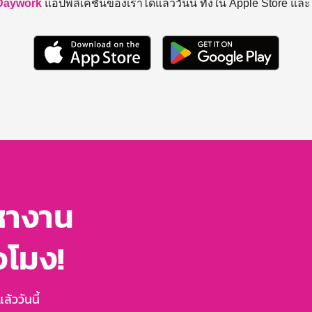
Daywork
แอปพลิเคชันของเราได้แล้ววันนี้ ทั้งใน Apple Store แล
หางาน
่วโมง!
้ววันนี้