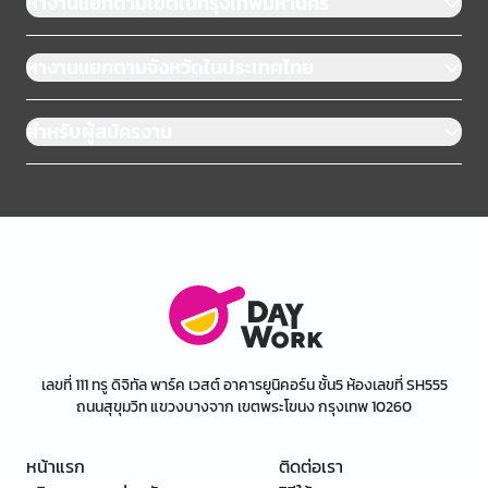
หางานแยกตามเขตในกรุงเทพมหานคร
หางานแยกตามจังหวัดในประเทศไทย
สำหรับผู้สมัครงาน
เลขที่ 111 ทรู ดิจิทัล พาร์ค เวสต์ อาคารยูนิคอร์น ชั้น5 ห้องเลขที่ SH555
ถนนสุขุมวิท แขวงบางจาก เขตพระโขนง กรุงเทพ 10260
หน้าแรก
ติดต่อเรา