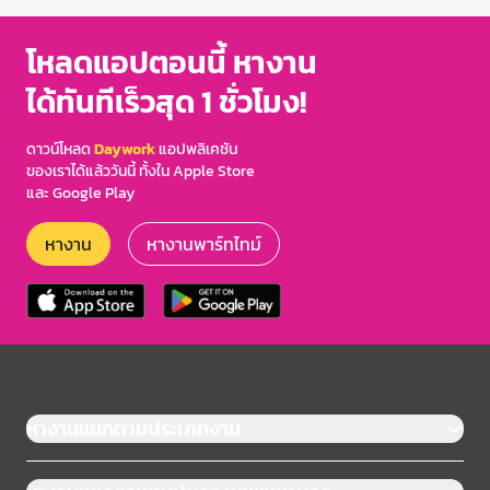
โหลดแอปตอนนี้ หางาน
ได้ทันทีเร็วสุด 1 ชั่วโมง!
ดาวน์โหลด
Daywork
แอปพลิเคชัน
ของเราได้แล้ววันนี้ ทั้งใน Apple Store
และ Google Play
หางาน
หางานพาร์ทไทม์
หางานแยกตามประเภทงาน