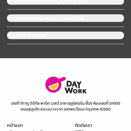
หางานแยกตามเขตในกรุงเทพมหานคร
หางานแยกตามจังหวัดในประเทศไทย
สำหรับผู้สมัครงาน
เลขที่ 111 ทรู ดิจิทัล พาร์ค เวสต์ อาคารยูนิคอร์น ชั้น5 ห้องเลขที่ SH555
ถนนสุขุมวิท แขวงบางจาก เขตพระโขนง กรุงเทพ 10260
หน้าแรก
ติดต่อเรา