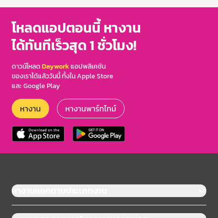
โหลดแอปตอนนี้ หางาน
ได้ทันทีเร็วสุด 1 ชั่วโมง!
ดาวน์โหลด
Daywork
แอปพลิเคชัน
ของเราได้แล้ววันนี้ ทั้งใน Apple Store
และ Google Play
หางาน
หางานพาร์ทไทม์
หางานแยกตามประเภทงาน