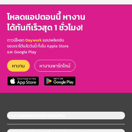
โหลดแอปตอนนี้ หางาน
ได้ทันทีเร็วสุด 1 ชั่วโมง!
ดาวน์โหลด
Daywork
แอปพลิเคชัน
ของเราได้แล้ววันนี้ ทั้งใน Apple Store
และ Google Play
หางาน
หางานพาร์ทไทม์
หางานแยกตามประเภทงาน