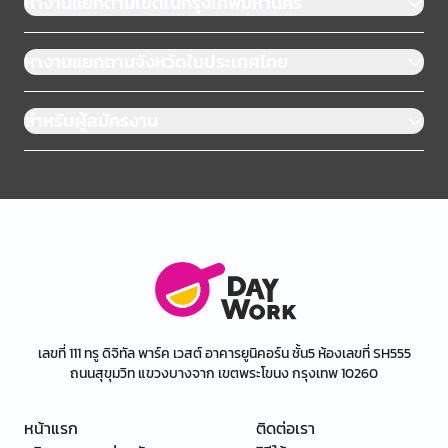
หางานแยกตามเขตในกรุงเทพมหานคร
หางานแยกตามจังหวัดในประเทศไทย
สำหรับผู้สมัครงาน
เลขที่ 111 ทรู ดิจิทัล พาร์ค เวสต์ อาคารยูนิคอร์น ชั้น5 ห้องเลขที่ SH555
ถนนสุขุมวิท แขวงบางจาก เขตพระโขนง กรุงเทพ 10260
หน้าแรก
ติดต่อเรา