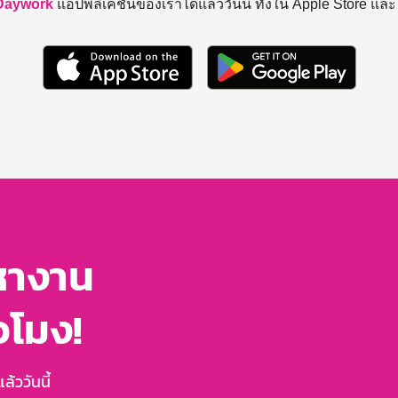
Daywork
แอปพลิเคชันของเราได้แล้ววันนี้ ทั้งใน Apple Store แล
หางาน
่วโมง!
้ววันนี้