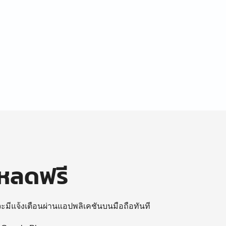
โหลดฟรี
 จะมีแจ้งเตือนผ่านแอปพลิเคชันบนมือถือทันที