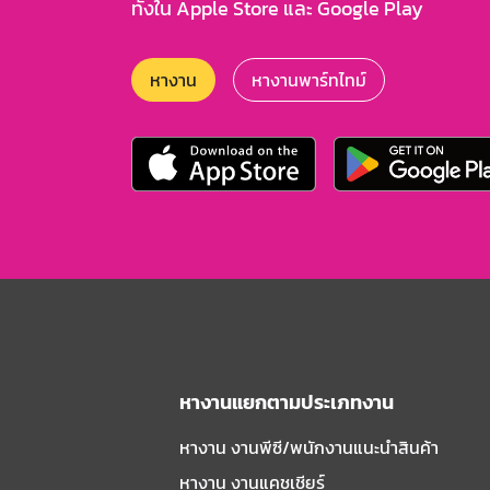
ทั้งใน Apple Store และ Google Play
หางาน
หางานพาร์ทไทม์
หางานแยกตามประเภทงาน
หางาน งานพีซี/พนักงานแนะนําสินค้า
หางาน งานแคชเชียร์