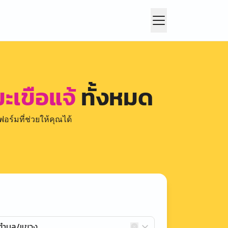
ะเขือแจ้
ทั้งหมด
อร์มที่ช่วยให้คุณได้
กตำบล/แขวง