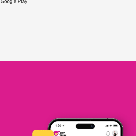
ะ Google Play