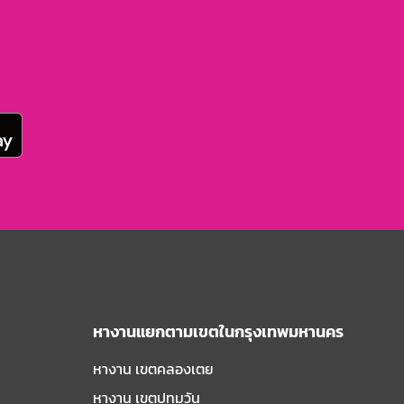
หางานแยกตามเขตในกรุงเทพมหานคร
หางาน เขตคลองเตย
หางาน เขตปทุมวัน