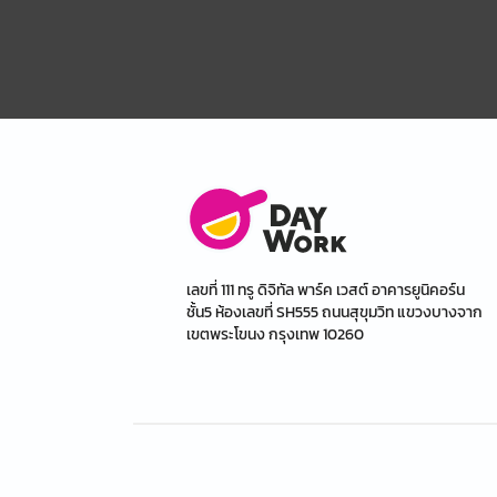
เลขที่ 111 ทรู ดิจิทัล พาร์ค เวสต์ อาคารยูนิคอร์น
ชั้น5 ห้องเลขที่ SH555 ถนนสุขุมวิท แขวงบางจาก
เขตพระโขนง กรุงเทพ 10260