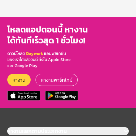
โหลดแอปตอนนี้ หางาน
ได้ทันทีเร็วสุด 1 ชั่วโมง!
ดาวน์โหลด
Daywork
แอปพลิเคชัน
ของเราได้แล้ววันนี้ ทั้งใน Apple Store
และ Google Play
หางาน
หางานพาร์ทไทม์
หางานแยกตามประเภทงาน