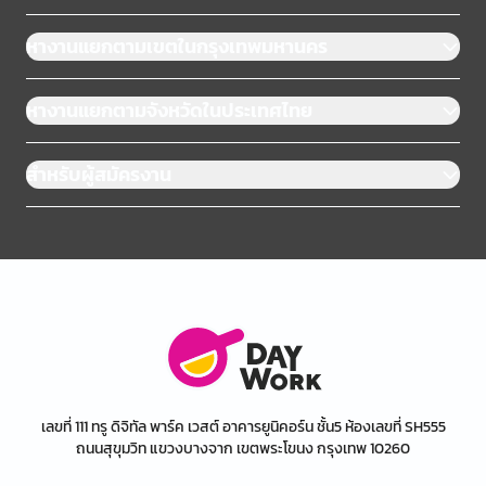
หางานแยกตามเขตในกรุงเทพมหานคร
หางานแยกตามจังหวัดในประเทศไทย
สำหรับผู้สมัครงาน
เลขที่ 111 ทรู ดิจิทัล พาร์ค เวสต์ อาคารยูนิคอร์น ชั้น5 ห้องเลขที่ SH555
ถนนสุขุมวิท แขวงบางจาก เขตพระโขนง กรุงเทพ 10260