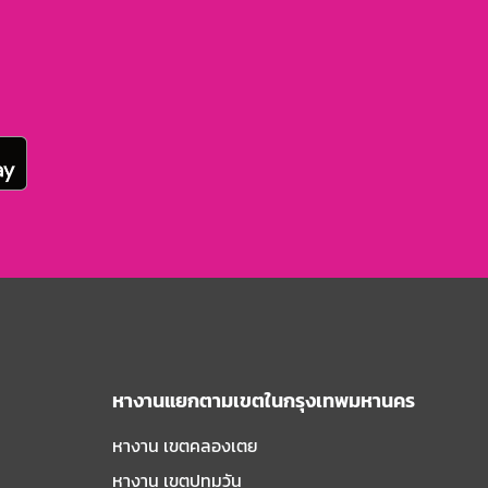
หางานแยกตามเขตในกรุงเทพมหานคร
หางาน เขตคลองเตย
หางาน เขตปทุมวัน