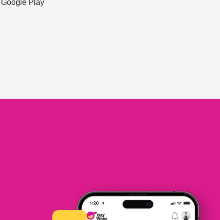
ะ Google Play