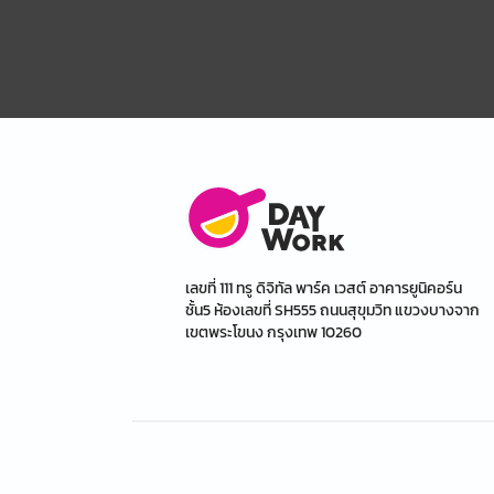
เลขที่ 111 ทรู ดิจิทัล พาร์ค เวสต์ อาคารยูนิคอร์น
ชั้น5 ห้องเลขที่ SH555 ถนนสุขุมวิท แขวงบางจาก
เขตพระโขนง กรุงเทพ 10260