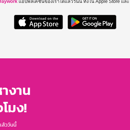
Daywork
แอปพลิเคชันของเราได้แล้ววันนี้ ทั้งใน Apple Store แล
หางาน
่วโมง!
้ววันนี้