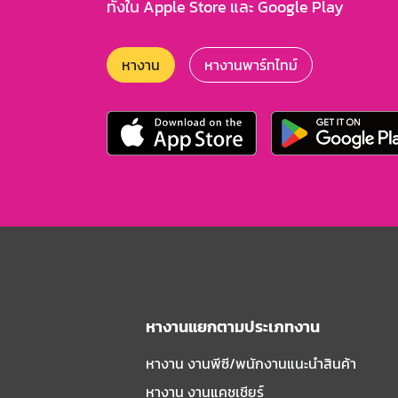
ทั้งใน Apple Store และ Google Play
หางาน
หางานพาร์ทไทม์
หางานแยกตามประเภทงาน
หางาน งานพีซี/พนักงานแนะนําสินค้า
หางาน งานแคชเชียร์