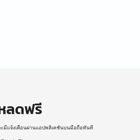
โหลดฟรี
 จะมีแจ้งเตือนผ่านแอปพลิเคชันบนมือถือทันที