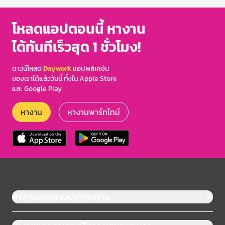
โหลดแอปตอนนี้ หางาน
ได้ทันทีเร็วสุด 1 ชั่วโมง!
ดาวน์โหลด
Daywork
แอปพลิเคชัน
ของเราได้แล้ววันนี้ ทั้งใน Apple Store
และ Google Play
หางาน
หางานพาร์ทไทม์
หางานแยกตามประเภทงาน