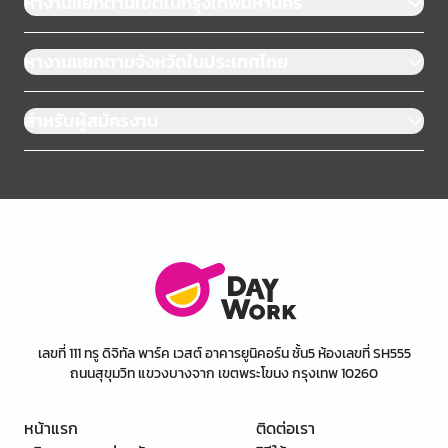
หางานแยกตามเขตในกรุงเทพมหานคร
หางานแยกตามจังหวัดในประเทศไทย
สำหรับผู้สมัครงาน
เลขที่ 111 ทรู ดิจิทัล พาร์ค เวสต์ อาคารยูนิคอร์น ชั้น5 ห้องเลขที่ SH555
ถนนสุขุมวิท แขวงบางจาก เขตพระโขนง กรุงเทพ 10260
หน้าแรก
ติดต่อเรา