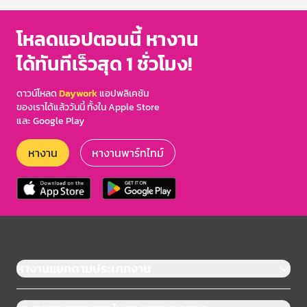
โหลดแอปตอนนี้ หางาน
ได้ทันทีเร็วสุด 1 ชั่วโมง!
ดาวน์โหลด
Daywork
แอปพลิเคชัน
ของเราได้แล้ววันนี้ ทั้งใน Apple Store
และ Google Play
หางาน
หางานพาร์ทไทม์
หางานแยกตามประเภทงาน