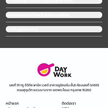
หางานแยกตามเขตในกรุงเทพมหานคร
หางานแยกตามจังหวัดในประเทศไทย
สำหรับผู้สมัครงาน
เลขที่ 111 ทรู ดิจิทัล พาร์ค เวสต์ อาคารยูนิคอร์น ชั้น5 ห้องเลขที่ SH555
ถนนสุขุมวิท แขวงบางจาก เขตพระโขนง กรุงเทพ 10260
หน้าแรก
ติดต่อเรา