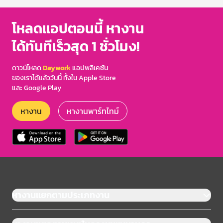
โหลดแอปตอนนี้ หางาน
ได้ทันทีเร็วสุด 1 ชั่วโมง!
ดาวน์โหลด
Daywork
แอปพลิเคชัน
ของเราได้แล้ววันนี้ ทั้งใน Apple Store
และ Google Play
หางาน
หางานพาร์ทไทม์
หางานแยกตามประเภทงาน