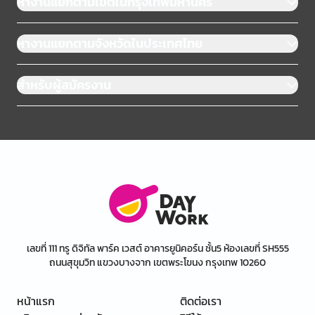
หางานแยกตามเขตในกรุงเทพมหานคร
หางานแยกตามจังหวัดในประเทศไทย
สำหรับผู้สมัครงาน
เลขที่ 111 ทรู ดิจิทัล พาร์ค เวสต์ อาคารยูนิคอร์น ชั้น5 ห้องเลขที่ SH555
ถนนสุขุมวิท แขวงบางจาก เขตพระโขนง กรุงเทพ 10260
หน้าแรก
ติดต่อเรา