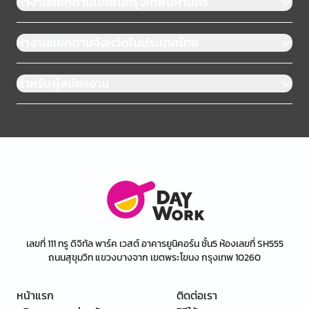
หางานแยกตามเขตในกรุงเทพมหานคร
หางานแยกตามจังหวัดในประเทศไทย
สำหรับผู้สมัครงาน
เลขที่ 111 ทรู ดิจิทัล พาร์ค เวสต์ อาคารยูนิคอร์น ชั้น5 ห้องเลขที่ SH555
ถนนสุขุมวิท แขวงบางจาก เขตพระโขนง กรุงเทพ 10260
หน้าแรก
ติดต่อเรา