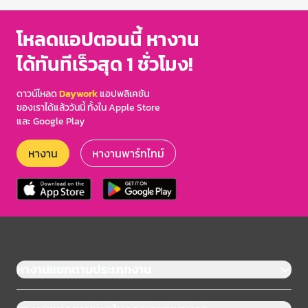
โหลดแอปตอนนี้ หางาน
ได้ทันทีเร็วสุด 1 ชั่วโมง!
ดาวน์โหลด
Daywork
แอปพลิเคชัน
ของเราได้แล้ววันนี้ ทั้งใน Apple Store
และ Google Play
หางาน
หางานพาร์ทไทม์
หางานแยกตามประเภทงาน