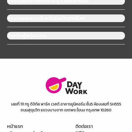
หางานแยกตามเขตในกรุงเทพมหานคร
หางานแยกตามจังหวัดในประเทศไทย
สำหรับผู้สมัครงาน
เลขที่ 111 ทรู ดิจิทัล พาร์ค เวสต์ อาคารยูนิคอร์น ชั้น5 ห้องเลขที่ SH555
ถนนสุขุมวิท แขวงบางจาก เขตพระโขนง กรุงเทพ 10260
หน้าแรก
ติดต่อเรา