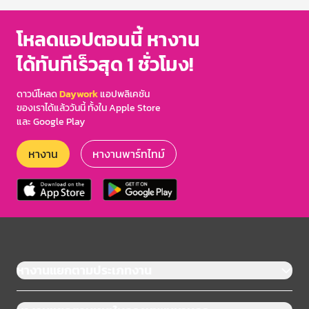
โหลดแอปตอนนี้ หางาน
ได้ทันทีเร็วสุด 1 ชั่วโมง!
ดาวน์โหลด
Daywork
แอปพลิเคชัน
ของเราได้แล้ววันนี้ ทั้งใน Apple Store
และ Google Play
หางาน
หางานพาร์ทไทม์
หางานแยกตามประเภทงาน