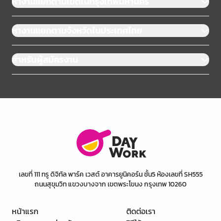
หางานแยกตามเขตในกรุงเทพมหานคร
หางานแยกตามจังหวัดในประเทศไทย
สำหรับผู้สมัครงาน
เลขที่ 111 ทรู ดิจิทัล พาร์ค เวสต์ อาคารยูนิคอร์น ชั้น5 ห้องเลขที่ SH555
ถนนสุขุมวิท แขวงบางจาก เขตพระโขนง กรุงเทพ 10260
หน้าแรก
ติดต่อเรา