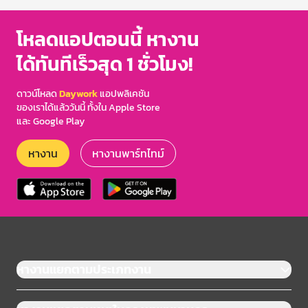
โหลดแอปตอนนี้ หางาน
ได้ทันทีเร็วสุด 1 ชั่วโมง!
ดาวน์โหลด
Daywork
แอปพลิเคชัน
ของเราได้แล้ววันนี้ ทั้งใน Apple Store
และ Google Play
หางาน
หางานพาร์ทไทม์
หางานแยกตามประเภทงาน