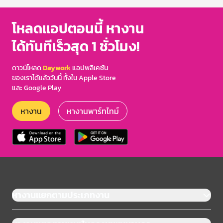
โหลดแอปตอนนี้ หางาน
ได้ทันทีเร็วสุด 1 ชั่วโมง!
ดาวน์โหลด
Daywork
แอปพลิเคชัน
ของเราได้แล้ววันนี้ ทั้งใน Apple Store
และ Google Play
หางาน
หางานพาร์ทไทม์
หางานแยกตามประเภทงาน