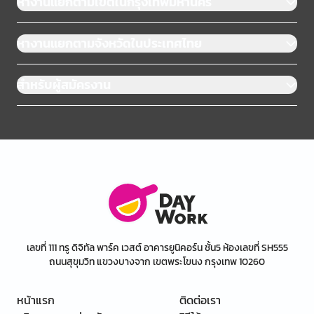
หางานแยกตามเขตในกรุงเทพมหานคร
หางานแยกตามจังหวัดในประเทศไทย
สำหรับผู้สมัครงาน
เลขที่ 111 ทรู ดิจิทัล พาร์ค เวสต์ อาคารยูนิคอร์น ชั้น5 ห้องเลขที่ SH555
ถนนสุขุมวิท แขวงบางจาก เขตพระโขนง กรุงเทพ 10260
หน้าแรก
ติดต่อเรา