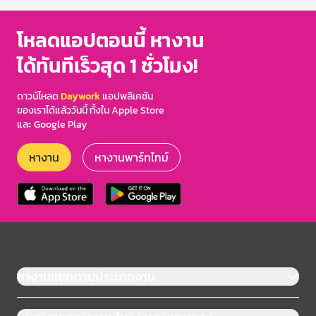
โหลดแอปตอนนี้ หางาน
ได้ทันทีเร็วสุด 1 ชั่วโมง!
ดาวน์โหลด
Daywork
แอปพลิเคชัน
ของเราได้แล้ววันนี้ ทั้งใน Apple Store
และ Google Play
หางาน
หางานพาร์ทไทม์
หางานแยกตามประเภทงาน