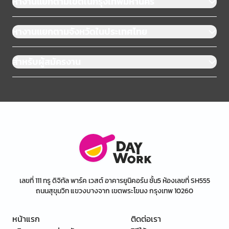
หางานแยกตามเขตในกรุงเทพมหานคร
หางานแยกตามจังหวัดในประเทศไทย
สำหรับผู้สมัครงาน
เลขที่ 111 ทรู ดิจิทัล พาร์ค เวสต์ อาคารยูนิคอร์น ชั้น5 ห้องเลขที่ SH555
ถนนสุขุมวิท แขวงบางจาก เขตพระโขนง กรุงเทพ 10260
หน้าแรก
ติดต่อเรา