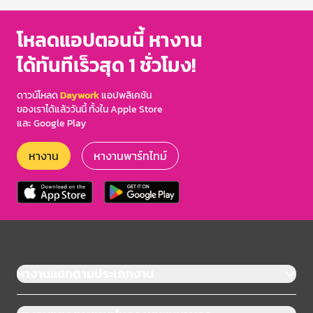
โหลดแอปตอนนี้ หางาน
ได้ทันทีเร็วสุด 1 ชั่วโมง!
ดาวน์โหลด
Daywork
แอปพลิเคชัน
ของเราได้แล้ววันนี้ ทั้งใน Apple Store
และ Google Play
หางาน
หางานพาร์ทไทม์
หางานแยกตามประเภทงาน