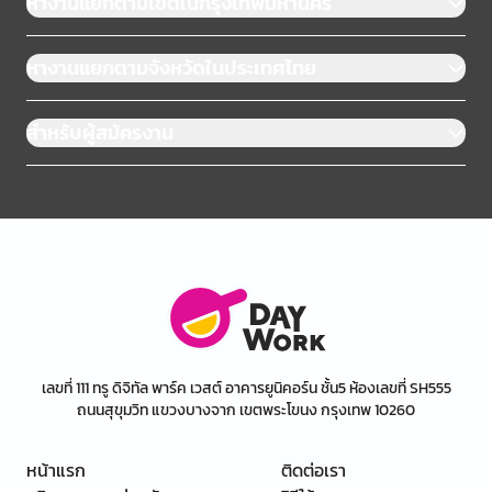
หางานแยกตามเขตในกรุงเทพมหานคร
หางานแยกตามจังหวัดในประเทศไทย
สำหรับผู้สมัครงาน
เลขที่ 111 ทรู ดิจิทัล พาร์ค เวสต์ อาคารยูนิคอร์น ชั้น5 ห้องเลขที่ SH555
ถนนสุขุมวิท แขวงบางจาก เขตพระโขนง กรุงเทพ 10260
หน้าแรก
ติดต่อเรา