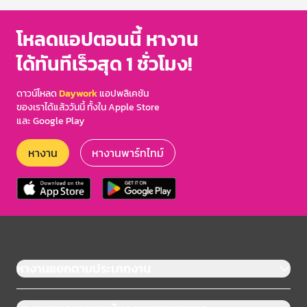
โหลดแอปตอนนี้ หางาน
ได้ทันทีเร็วสุด 1 ชั่วโมง!
ดาวน์โหลด
Daywork
แอปพลิเคชัน
ของเราได้แล้ววันนี้ ทั้งใน Apple Store
และ Google Play
หางาน
หางานพาร์ทไทม์
หางานแยกตามประเภทงาน