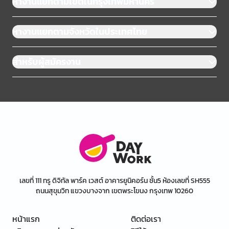
หางานแยกตามเขตในกรุงเทพมหานคร
หางานแยกตามจังหวัดในประเทศไทย
สำหรับผู้สมัครงาน
เลขที่ 111 ทรู ดิจิทัล พาร์ค เวสต์ อาคารยูนิคอร์น ชั้น5 ห้องเลขที่ SH555
ถนนสุขุมวิท แขวงบางจาก เขตพระโขนง กรุงเทพ 10260
หน้าแรก
ติดต่อเรา