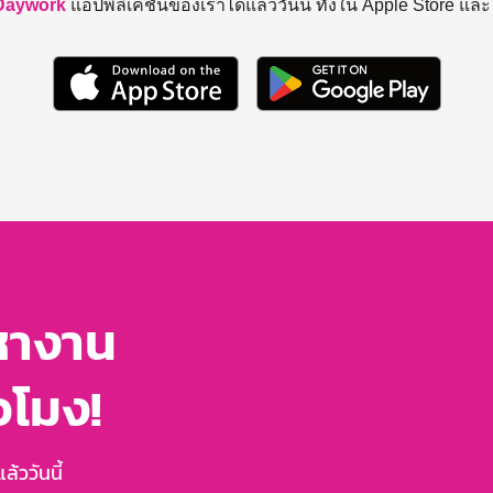
Daywork
แอปพลิเคชันของเราได้แล้ววันนี้ ทั้งใน Apple Store แล
หางาน
่วโมง!
้ววันนี้