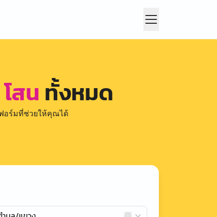
์ โสน
ทั้งหมด
อร์มที่ช่วยให้คุณได้
กตำบล/แขวง