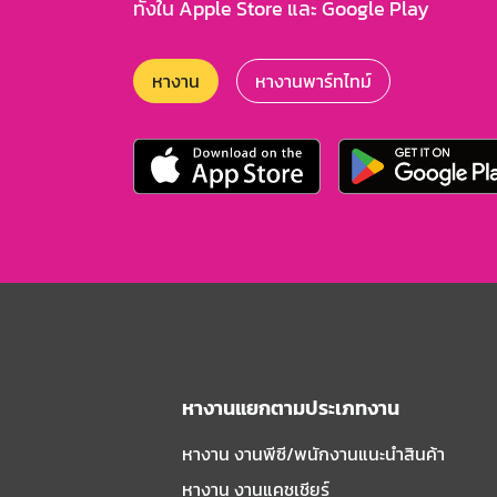
ทั้งใน Apple Store และ Google Play
หางาน
หางานพาร์ทไทม์
หางานแยกตามประเภทงาน
หางาน งานพีซี/พนักงานแนะนําสินค้า
หางาน งานแคชเชียร์