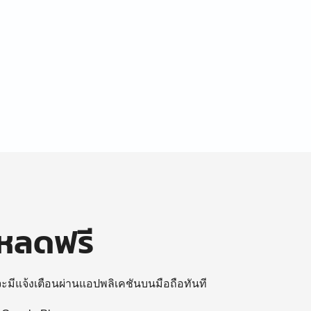
โหลดฟรี
 จะมีแจ้งเตือนผ่านแอปพลิเคชันบนมือถือทันที