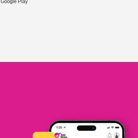
ะ Google Play