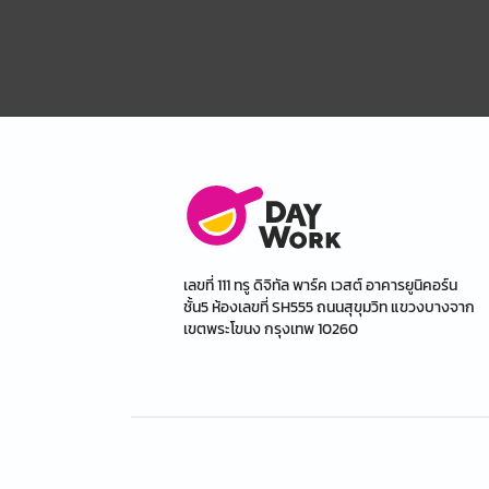
เลขที่ 111 ทรู ดิจิทัล พาร์ค เวสต์ อาคารยูนิคอร์น
ชั้น5 ห้องเลขที่ SH555 ถนนสุขุมวิท แขวงบางจาก
เขตพระโขนง กรุงเทพ 10260