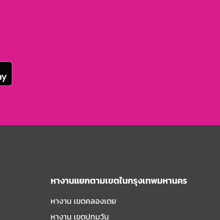
หางานแยกตามเขตในกรุงเทพมหานคร
หางาน เขตคลองเตย
หางาน เขตปทุมวัน