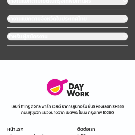
หางานแยกตามเขตในกรุงเทพมหานคร
หางานแยกตามจังหวัดในประเทศไทย
สำหรับผู้สมัครงาน
เลขที่ 111 ทรู ดิจิทัล พาร์ค เวสต์ อาคารยูนิคอร์น ชั้น5 ห้องเลขที่ SH555
ถนนสุขุมวิท แขวงบางจาก เขตพระโขนง กรุงเทพ 10260
หน้าแรก
ติดต่อเรา