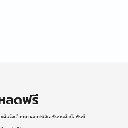
โหลดฟรี
 จะมีแจ้งเตือนผ่านแอปพลิเคชันบนมือถือทันที