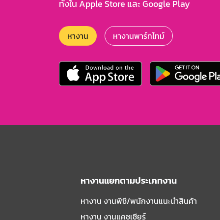
ทั้งใน Apple Store และ Google Play
หางาน
หางานพาร์ทไทม์
หางานแยกตามประเภทงาน
หางาน งานพีซี/พนักงานแนะนําสินค้า
หางาน งานแคชเชียร์