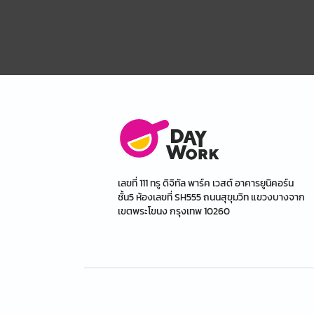
เลขที่ 111 ทรู ดิจิทัล พาร์ค เวสต์ อาคารยูนิคอร์น
ชั้น5 ห้องเลขที่ SH555 ถนนสุขุมวิท แขวงบางจาก
เขตพระโขนง กรุงเทพ 10260