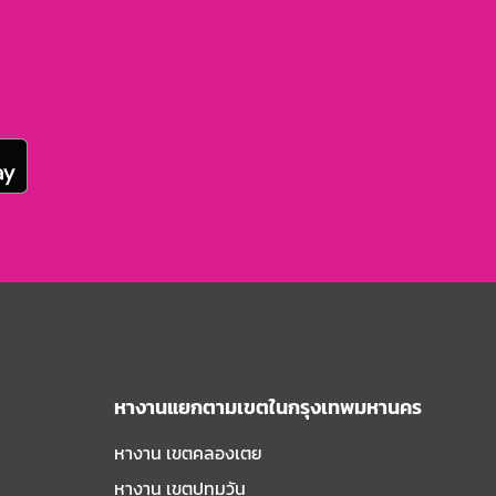
หางานแยกตามเขตในกรุงเทพมหานคร
หางาน เขตคลองเตย
หางาน เขตปทุมวัน