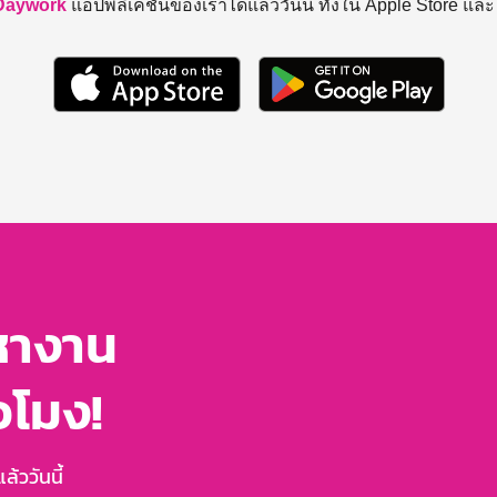
Daywork
แอปพลิเคชันของเราได้แล้ววันนี้ ทั้งใน Apple Store แล
หางาน
่วโมง!
้ววันนี้