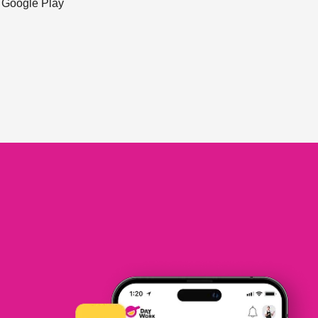
ะ Google Play