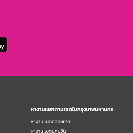
หางานแยกตามเขตในกรุงเทพมหานคร
หางาน เขตคลองเตย
หางาน เขตปทุมวัน