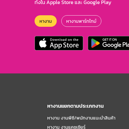
ทั้งใน Apple Store และ Google Play
หางาน
หางานพาร์ทไทม์
หางานแยกตามประเภทงาน
หางาน งานพีซี/พนักงานแนะนําสินค้า
หางาน งานแคชเชียร์