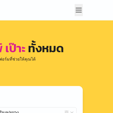
 เป๊าะ
ทั้งหมด
อร์มที่ช่วยให้คุณได้
กตำบล/แขวง