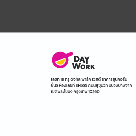
เลขที่ 111 ทรู ดิจิทัล พาร์ค เวสต์ อาคารยูนิคอร์น
ชั้น5 ห้องเลขที่ SH555 ถนนสุขุมวิท แขวงบางจาก
เขตพระโขนง กรุงเทพ 10260