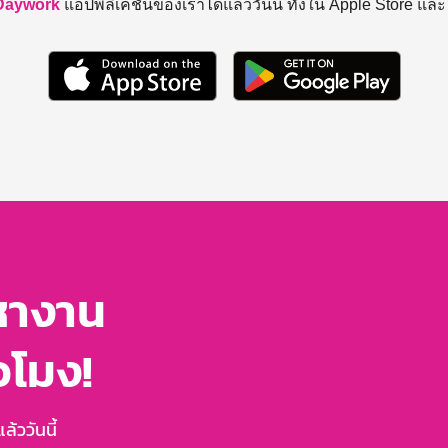
Daywork
แอปพลิเคชันของเราได้แล้ววันนี้ ทั้งใน Apple Store แล
หางาน
่วโมง!
้ววันนี้