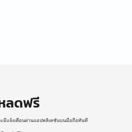
โหลดฟรี
 จะมีแจ้งเตือนผ่านแอปพลิเคชันบนมือถือทันที