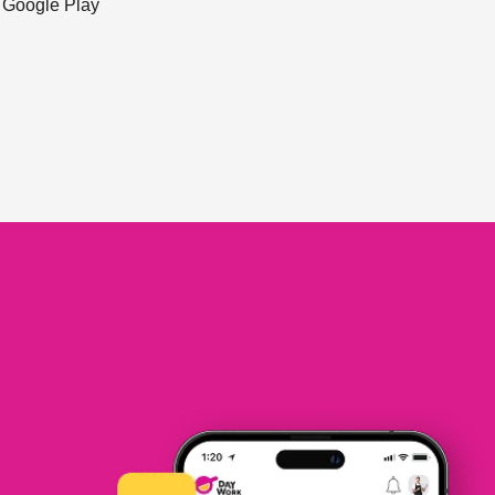
ะ Google Play