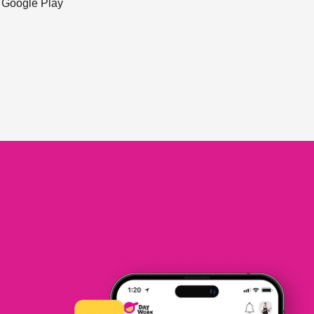
ะ Google Play