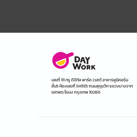
เลขที่ 111 ทรู ดิจิทัล พาร์ค เวสต์ อาคารยูนิคอร์น
ชั้น5 ห้องเลขที่ SH555 ถนนสุขุมวิท แขวงบางจาก
เขตพระโขนง กรุงเทพ 10260