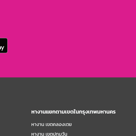
หางานแยกตามเขตในกรุงเทพมหานคร
หางาน เขตคลองเตย
หางาน เขตปทุมวัน