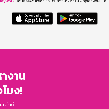
Daywork
แอปพลิเคชันของเราได้แล้ววันนี้ ทั้งใน Apple Store แล
หางาน
่วโมง!
้ววันนี้