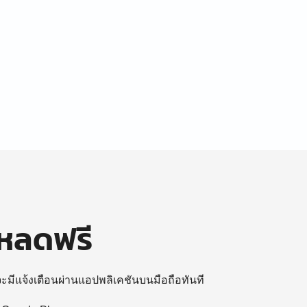
โหลดฟรี
 จะมีแจ้งเตือนผ่านแอปพลิเคชันบนมือถือทันที