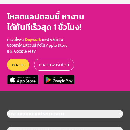
โหลดแอปตอนนี้ หางาน
ได้ทันทีเร็วสุด 1 ชั่วโมง!
ดาวน์โหลด
Daywork
แอปพลิเคชัน
ของเราได้แล้ววันนี้ ทั้งใน Apple Store
และ Google Play
หางาน
หางานพาร์ทไทม์
หางานแยกตามประเภทงาน