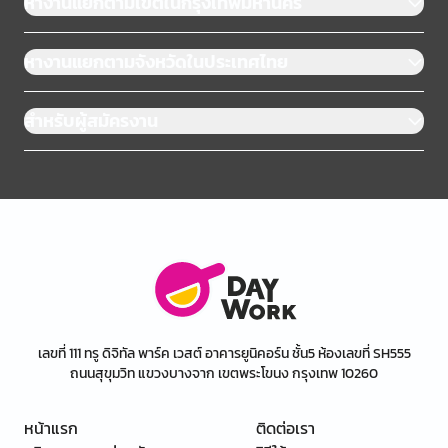
หางานแยกตามเขตในกรุงเทพมหานคร
หางานแยกตามจังหวัดในประเทศไทย
สำหรับผู้สมัครงาน
เลขที่ 111 ทรู ดิจิทัล พาร์ค เวสต์ อาคารยูนิคอร์น ชั้น5 ห้องเลขที่ SH555
ถนนสุขุมวิท แขวงบางจาก เขตพระโขนง กรุงเทพ 10260
หน้าแรก
ติดต่อเรา