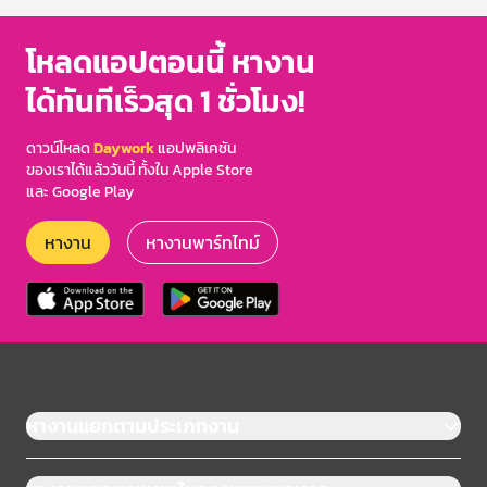
โหลดแอปตอนนี้ หางาน
ได้ทันทีเร็วสุด 1 ชั่วโมง!
ดาวน์โหลด
Daywork
แอปพลิเคชัน
ของเราได้แล้ววันนี้ ทั้งใน Apple Store
และ Google Play
หางาน
หางานพาร์ทไทม์
หางานแยกตามประเภทงาน