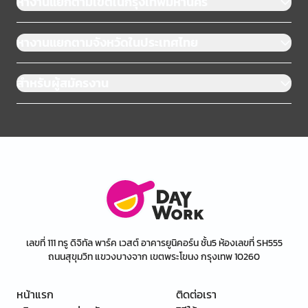
หางานแยกตามเขตในกรุงเทพมหานคร
หางานแยกตามจังหวัดในประเทศไทย
สำหรับผู้สมัครงาน
เลขที่ 111 ทรู ดิจิทัล พาร์ค เวสต์ อาคารยูนิคอร์น ชั้น5 ห้องเลขที่ SH555
ถนนสุขุมวิท แขวงบางจาก เขตพระโขนง กรุงเทพ 10260
หน้าแรก
ติดต่อเรา