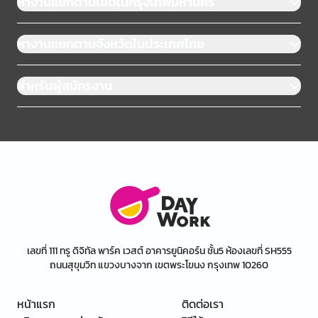
หางานแยกตามเขตในกรุงเทพมหานคร
หางานแยกตามจังหวัดในประเทศไทย
สำหรับผู้สมัครงาน
เลขที่ 111 ทรู ดิจิทัล พาร์ค เวสต์ อาคารยูนิคอร์น ชั้น5 ห้องเลขที่ SH555
ถนนสุขุมวิท แขวงบางจาก เขตพระโขนง กรุงเทพ 10260
หน้าแรก
ติดต่อเรา