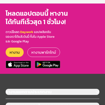
โหลดแอปตอนนี้ หางาน
ได้ทันทีเร็วสุด 1 ชั่วโมง!
ดาวน์โหลด
Daywork
แอปพลิเคชัน
ของเราได้แล้ววันนี้ ทั้งใน Apple Store
และ Google Play
หางาน
หางานพาร์ทไทม์
หางานแยกตามประเภทงาน