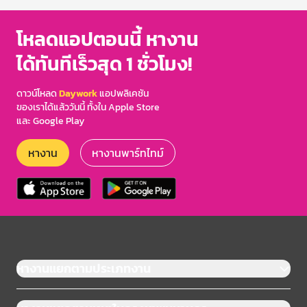
โหลดแอปตอนนี้ หางาน
ได้ทันทีเร็วสุด 1 ชั่วโมง!
ดาวน์โหลด
Daywork
แอปพลิเคชัน
ของเราได้แล้ววันนี้ ทั้งใน Apple Store
และ Google Play
หางาน
หางานพาร์ทไทม์
หางานแยกตามประเภทงาน