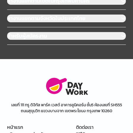
หางานแยกตามเขตในกรุงเทพมหานคร
หางานแยกตามจังหวัดในประเทศไทย
สำหรับผู้สมัครงาน
เลขที่ 111 ทรู ดิจิทัล พาร์ค เวสต์ อาคารยูนิคอร์น ชั้น5 ห้องเลขที่ SH555
ถนนสุขุมวิท แขวงบางจาก เขตพระโขนง กรุงเทพ 10260
หน้าแรก
ติดต่อเรา