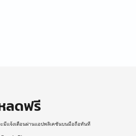
โหลดฟรี
 จะมีแจ้งเตือนผ่านแอปพลิเคชันบนมือถือทันที