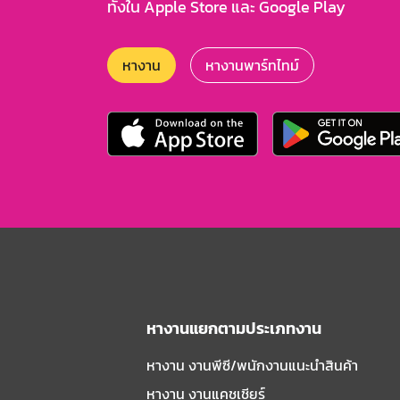
ทั้งใน Apple Store และ Google Play
หางาน
หางานพาร์ทไทม์
หางานแยกตามประเภทงาน
หางาน งานพีซี/พนักงานแนะนําสินค้า
หางาน งานแคชเชียร์