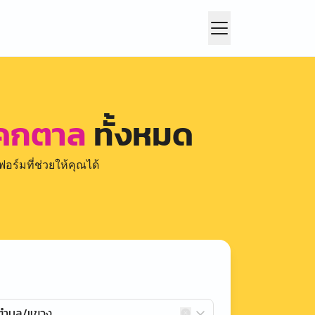
 โคกตาล
ทั้งหมด
อร์มที่ช่วยให้คุณได้
กตำบล/แขวง