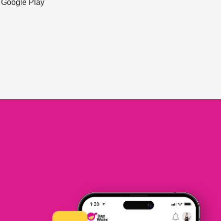
ะ Google Play