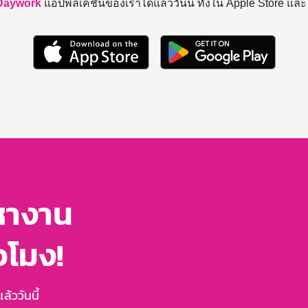
Daywork
แอปพลิเคชันของเราได้แล้ววันนี้ ทั้งใน Apple Store แล
หางาน
่วโมง!
้ววันนี้