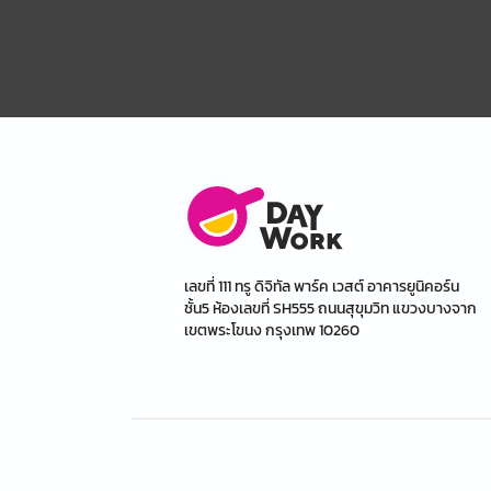
เลขที่ 111 ทรู ดิจิทัล พาร์ค เวสต์ อาคารยูนิคอร์น
ชั้น5 ห้องเลขที่ SH555 ถนนสุขุมวิท แขวงบางจาก
เขตพระโขนง กรุงเทพ 10260