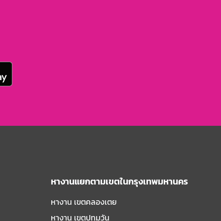
หางานแยกตามเขตในกรุงเทพมหานคร
หางาน เขตคลองเตย
หางาน เขตปทุมวัน