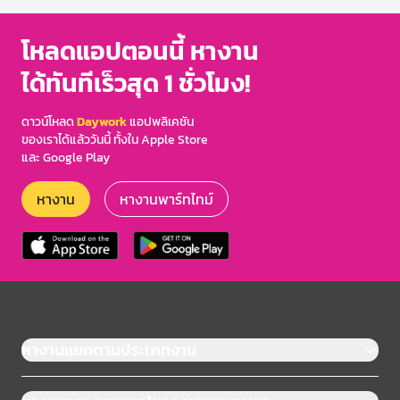
โหลดแอปตอนนี้ หางาน
ได้ทันทีเร็วสุด 1 ชั่วโมง!
ดาวน์โหลด
Daywork
แอปพลิเคชัน
ของเราได้แล้ววันนี้ ทั้งใน Apple Store
และ Google Play
หางาน
หางานพาร์ทไทม์
หางานแยกตามประเภทงาน