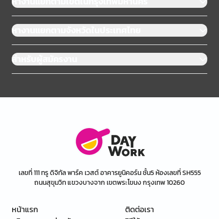
หางานแยกตามเขตในกรุงเทพมหานคร
หางานแยกตามจังหวัดในประเทศไทย
สำหรับผู้สมัครงาน
เลขที่ 111 ทรู ดิจิทัล พาร์ค เวสต์ อาคารยูนิคอร์น ชั้น5 ห้องเลขที่ SH555
ถนนสุขุมวิท แขวงบางจาก เขตพระโขนง กรุงเทพ 10260
หน้าแรก
ติดต่อเรา