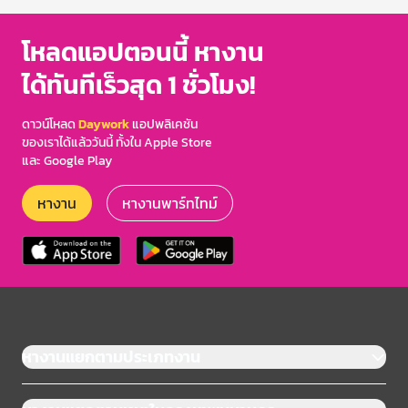
โหลดแอปตอนนี้ หางาน
ได้ทันทีเร็วสุด 1 ชั่วโมง!
ดาวน์โหลด
Daywork
แอปพลิเคชัน
ของเราได้แล้ววันนี้ ทั้งใน Apple Store
และ Google Play
หางาน
หางานพาร์ทไทม์
หางานแยกตามประเภทงาน