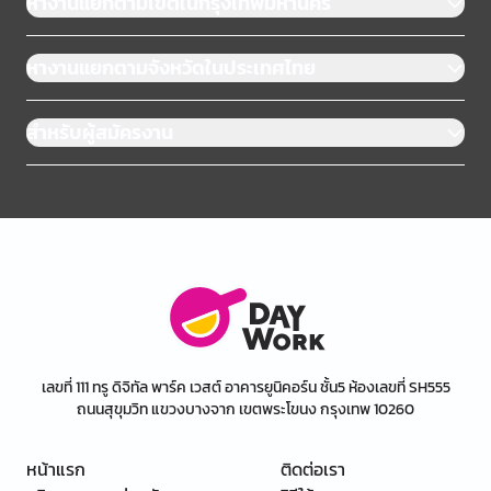
หางานแยกตามเขตในกรุงเทพมหานคร
หางานแยกตามจังหวัดในประเทศไทย
สำหรับผู้สมัครงาน
เลขที่ 111 ทรู ดิจิทัล พาร์ค เวสต์ อาคารยูนิคอร์น ชั้น5 ห้องเลขที่ SH555
ถนนสุขุมวิท แขวงบางจาก เขตพระโขนง กรุงเทพ 10260
หน้าแรก
ติดต่อเรา