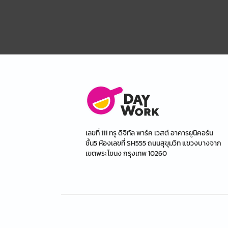
เลขที่ 111 ทรู ดิจิทัล พาร์ค เวสต์ อาคารยูนิคอร์น
ชั้น5 ห้องเลขที่ SH555 ถนนสุขุมวิท แขวงบางจาก
เขตพระโขนง กรุงเทพ 10260