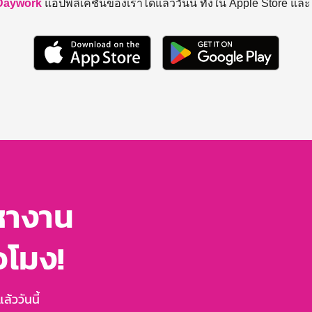
Daywork
แอปพลิเคชันของเราได้แล้ววันนี้ ทั้งใน Apple Store แล
หางาน
่วโมง!
้ววันนี้