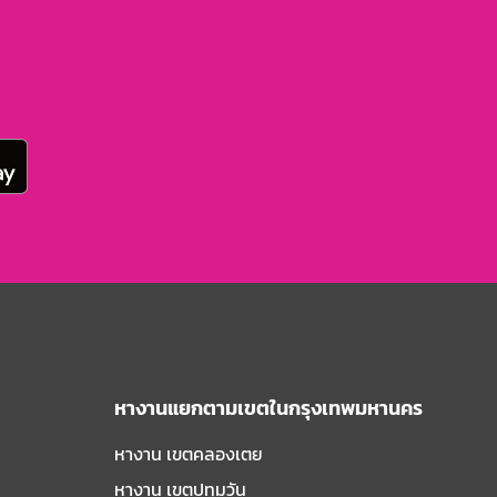
หางานแยกตามเขตในกรุงเทพมหานคร
หางาน เขตคลองเตย
หางาน เขตปทุมวัน