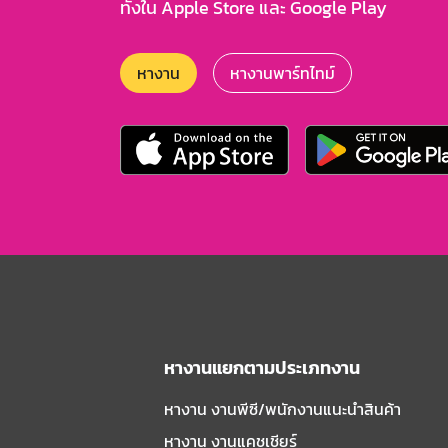
ทั้งใน Apple Store และ Google Play
หางาน
หางานพาร์ทไทม์
หางานแยกตามประเภทงาน
หางาน งานพีซี/พนักงานแนะนําสินค้า
หางาน งานแคชเชียร์