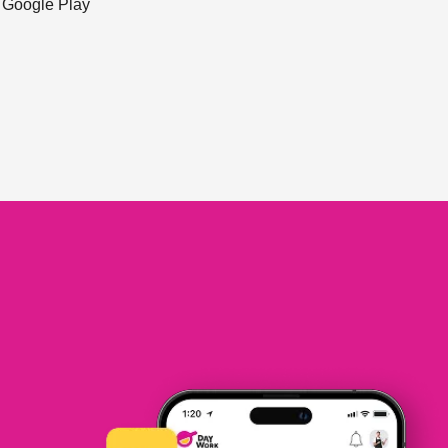
ะ Google Play