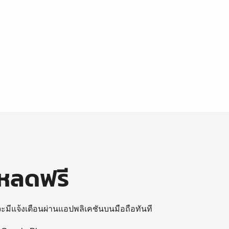
โหลดฟรี
 จะมีแจ้งเตือนผ่านแอปพลิเคชันบนมือถือทันที