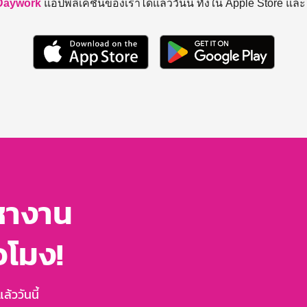
Daywork
แอปพลิเคชันของเราได้แล้ววันนี้ ทั้งใน Apple Store แล
หางาน
่วโมง!
้ววันนี้