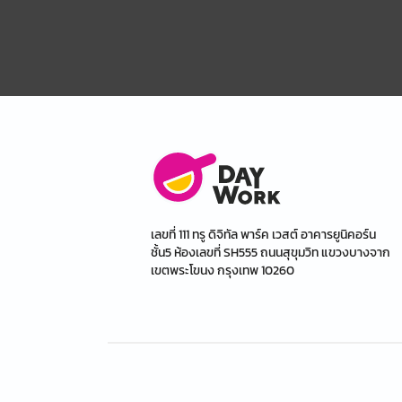
เลขที่ 111 ทรู ดิจิทัล พาร์ค เวสต์ อาคารยูนิคอร์น
ชั้น5 ห้องเลขที่ SH555 ถนนสุขุมวิท แขวงบางจาก
เขตพระโขนง กรุงเทพ 10260