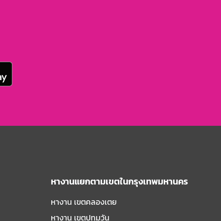
หางานแยกตามเขตในกรุงเทพมหานคร
หางาน เขตคลองเตย
หางาน เขตปทุมวัน