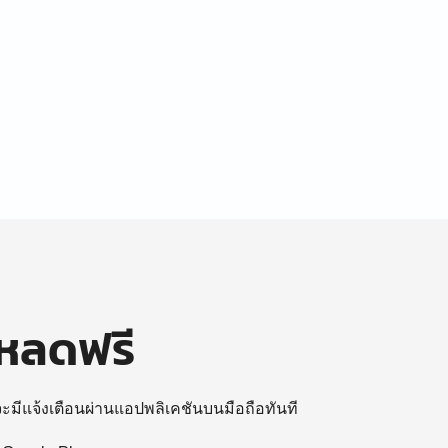
โหลดฟรี
 จะมีแจ้งเตือนผ่านแอปพลิเคชันบนมือถือทันที