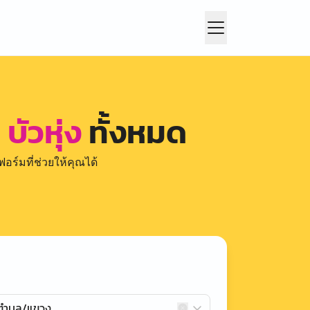
บัวหุ่ง
ทั้งหมด
อร์มที่ช่วยให้คุณได้
กตำบล/แขวง