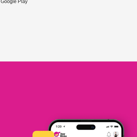
ะ Google Play