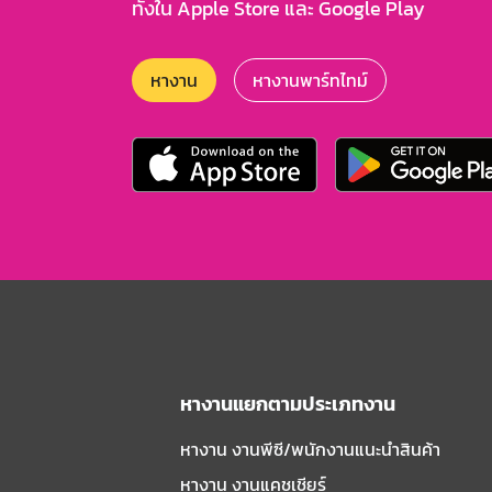
ทั้งใน Apple Store และ Google Play
หางาน
หางานพาร์ทไทม์
หางานแยกตามประเภทงาน
หางาน งานพีซี/พนักงานแนะนําสินค้า
หางาน งานแคชเชียร์