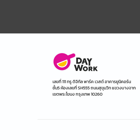
เลขที่ 111 ทรู ดิจิทัล พาร์ค เวสต์ อาคารยูนิคอร์น
ชั้น5 ห้องเลขที่ SH555 ถนนสุขุมวิท แขวงบางจาก
เขตพระโขนง กรุงเทพ 10260