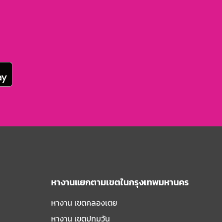
หางานแยกตามเขตในกรุงเทพมหานคร
หางาน เขตคลองเตย
หางาน เขตปทุมวัน