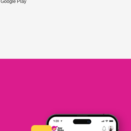
ะ Google Play