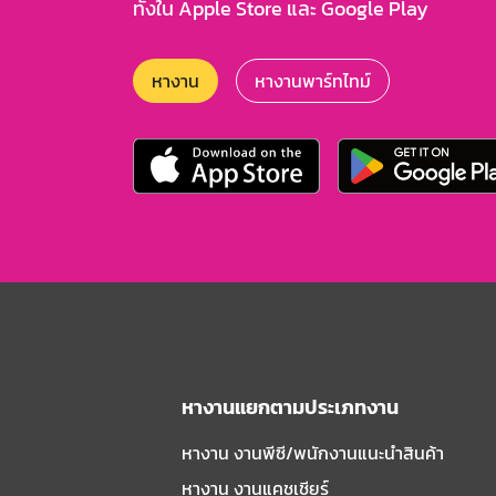
ทั้งใน Apple Store และ Google Play
หางาน
หางานพาร์ทไทม์
หางานแยกตามประเภทงาน
หางาน งานพีซี/พนักงานแนะนําสินค้า
หางาน งานแคชเชียร์