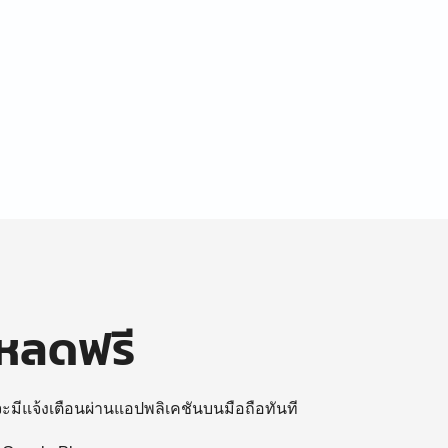
โหลดฟรี
 จะมีแจ้งเตือนผ่านแอปพลิเคชันบนมือถือทันที