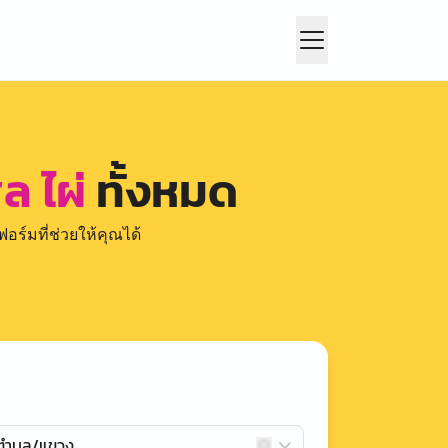
ล ไผ่
ทั้งหมด
อร์มที่ช่วยให้คุณได้
กตำบล/แขวง