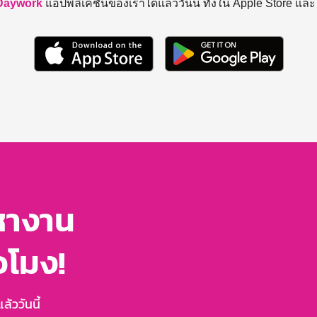
Daywork
แอปพลิเคชันของเราได้แล้ววันนี้ ทั้งใน Apple Store แล
หางาน
่วโมง!
้ววันนี้